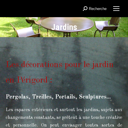
Recherche
Recherche
:
Jardins
Vous êtes ici :
Les décorations pour le jardin
en Périgord :
Pergolas, Treilles, Portails, Sculptures...
Les espaces extérieurs et surtout les jardins, sujets aux
changements constants, se prêtent à une touche créative
et personnelle. On peut envisager toutes sortes de