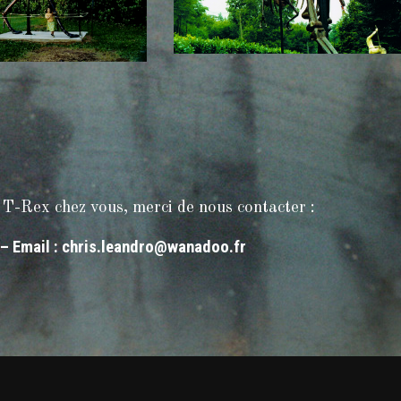
 T-Rex chez vous, merci de nous contacter :
 – Email :
chris.leandro@wanadoo.fr