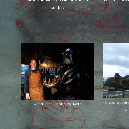
Quelle excitation de travailler sur ce projet
Le soleil couchan
stimulant.
ce 2eme squelett
Atelier Chris Leandro Dordogne
un