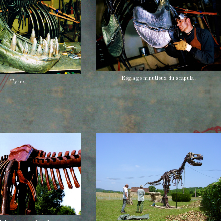
Réglage minutieux du scapula.
Tyrex