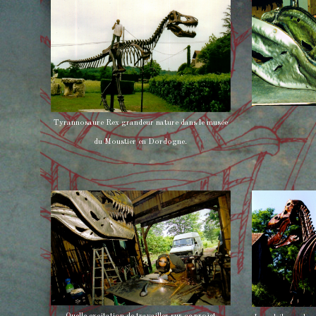
Tyrannosaure Rex grandeur nature dans le musée
du Moustier en Dordogne.