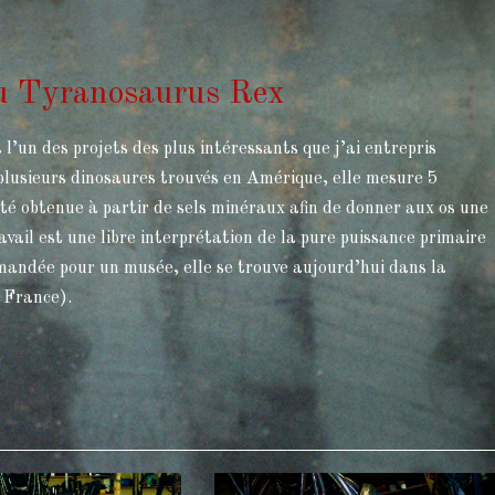
du Tyranosaurus Rex
l’un des projets des plus intéressants que j’ai entrepris
e plusieurs dinosaures trouvés en Amérique, elle mesure 5
té obtenue à partir de sels minéraux afin de donner aux os une
ail est une libre interprétation de la pure puissance primaire
andée pour un musée, elle se trouve aujourd’hui dans la
 France).