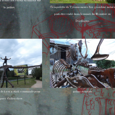
t donne des reflets étonnants sur
Ce squelette de Tyrannosaure Rex grandeur nature
la patine.
peut-être visité dans le musée du Moustier en
Dordogne.
e de t-rex a était commandé pour
patine et vernis
 parc d'attraction