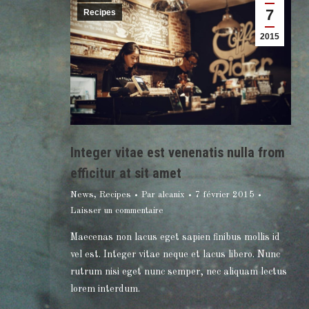
7
Recipes
2015
Integer vitae est venenatis nulla from
efficitur at sit amet
News
,
Recipes
Par
alcanix
7 février 2015
Laisser un commentaire
Maecenas non lacus eget sapien finibus mollis id
vel est. Integer vitae neque et lacus libero. Nunc
rutrum nisi eget nunc semper, nec aliquam lectus
lorem interdum.