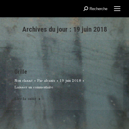
Recherche
Recherche
:
Archives du jour :
19 juin 2018
Vous êtes ici :
Grille
Non classé
Par
alcanix
19 juin 2018
Laisser un commentaire
Lire la suite