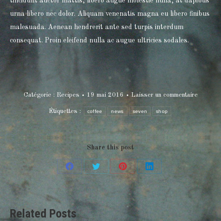
tincidunt auctor mattis, libero augue molestie nulla, at dapibus
urna libero nec dolor. Aliquam venenatis magna eu libero finibus
malesuada. Aenean hendrerit ante sed turpis interdum
consequat. Proin eleifend nulla ac augue ultricies sodales.
Catégorie :
Recipes
19 mai 2016
Laisser un commentaire
Étiquettes :
coffee
news
seven
shop
Share this post
Partager
Partager
Partager
Partager
sur
sur
sur
sur
Facebook
X
Pinterest
LinkedIn
Related Posts