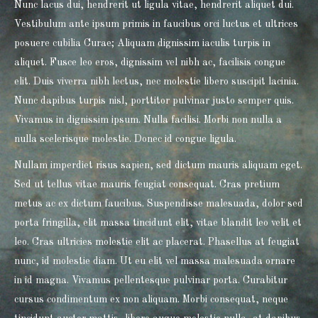
Nunc lacus dui, hendrerit ut ligula vitae, hendrerit aliquet dui.
Vestibulum ante ipsum primis in faucibus orci luctus et ultrices
posuere cubilia Curae; Aliquam dignissim iaculis turpis in
aliquet. Fusce leo eros, dignissim vel nibh ac, facilisis congue
elit. Duis viverra nibh lectus, nec molestie libero suscipit lacinia.
Nunc dapibus turpis nisl, porttitor pulvinar justo semper quis.
Vivamus in dignissim ipsum. Nulla facilisi. Morbi non nulla a
nulla scelerisque molestie. Donec id congue ligula.
Nullam imperdiet risus sapien, sed dictum mauris aliquam eget.
Sed ut tellus vitae mauris feugiat consequat. Cras pretium
metus ac ex dictum faucibus. Suspendisse malesuada, dolor sed
porta fringilla, elit massa tincidunt elit, vitae blandit leo velit et
leo. Cras ultricies molestie elit ac placerat. Phasellus at feugiat
nunc, id molestie diam. Ut eu elit vel massa malesuada ornare
in id magna. Vivamus pellentesque pulvinar porta. Curabitur
cursus condimentum ex non aliquam. Morbi consequat, neque