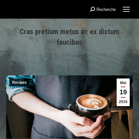
Recherche
Recherche
:
Cras pretium metus ac ex dictum
faucibus
Vous êtes ici :
Recipes
Mai
19
2016