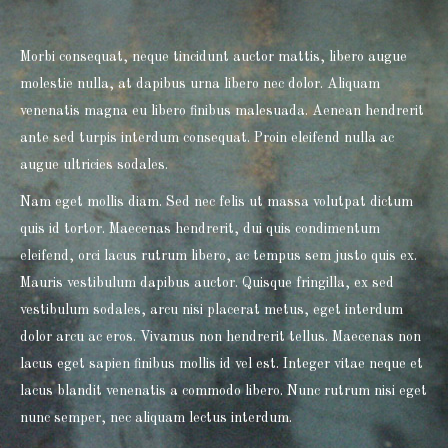
Morbi consequat, neque tincidunt auctor mattis, libero augue
molestie nulla, at dapibus urna libero nec dolor. Aliquam
venenatis magna eu libero finibus malesuada. Aenean hendrerit
ante sed turpis interdum consequat. Proin eleifend nulla ac
augue ultricies sodales.
Nam eget mollis diam. Sed nec felis ut massa volutpat dictum
quis id tortor. Maecenas hendrerit, dui quis condimentum
eleifend, orci lacus rutrum libero, ac tempus sem justo quis ex.
Mauris vestibulum dapibus auctor. Quisque fringilla, ex sed
vestibulum sodales, arcu nisi placerat metus, eget interdum
dolor arcu ac eros. Vivamus non hendrerit tellus. Maecenas non
lacus eget sapien finibus mollis id vel est. Integer vitae neque et
lacus blandit venenatis a commodo libero. Nunc rutrum nisi eget
nunc semper, nec aliquam lectus interdum.