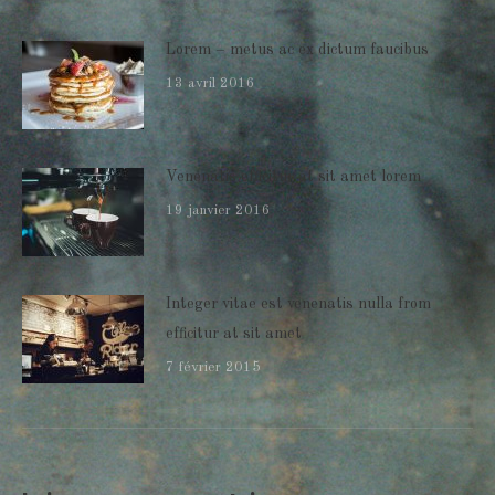
Lorem – metus ac ex dictum faucibus
13 avril 2016
Venenatis efficitur at sit amet lorem
19 janvier 2016
Integer vitae est venenatis nulla from
efficitur at sit amet
7 février 2015