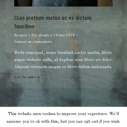
Cras pretium metus ac ex dictum
faucibus
Recipes
Par
alcanix
19 mai 2016
Laisser un commentaire
Morbi consequat, neque tincidunt auctor mattis, libero
augue molestie nulla, at dapibus urna libero nec dolor.
Aliquam venenatis magna eu libero finibus malesuada.
Lire la suite
This website uses cookies to improve your experience. We'll
2018 Chris Leandro. Tous Droits Réservés.
assume you're ok with this, but you can opt-out if you wish.